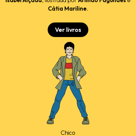
Cátia Mariline
.
Ver livros
Chico