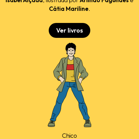
Cátia Mariline
.
Ver livros
Chico