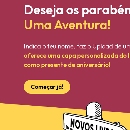
Deseja os parabé
Uma Aventura!
Indica o teu nome, faz o Upload de u
oferece uma capa personalizada do 
como presente de aniversário!
Começar já!