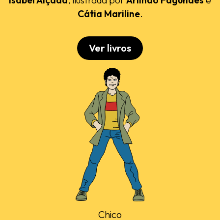
Cátia Mariline
.
Ver livros
Chico