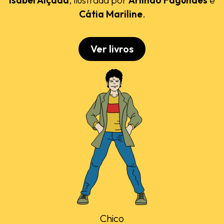
Cátia Mariline
.
Ver livros
Chico