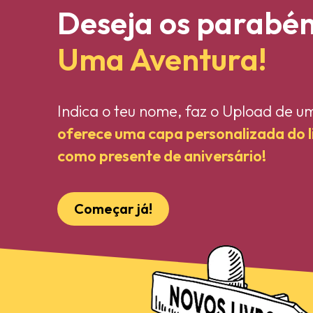
Deseja os parabé
Uma Aventura!
Indica o teu nome, faz o Upload de u
oferece uma capa personalizada do 
como presente de aniversário!
Começar já!