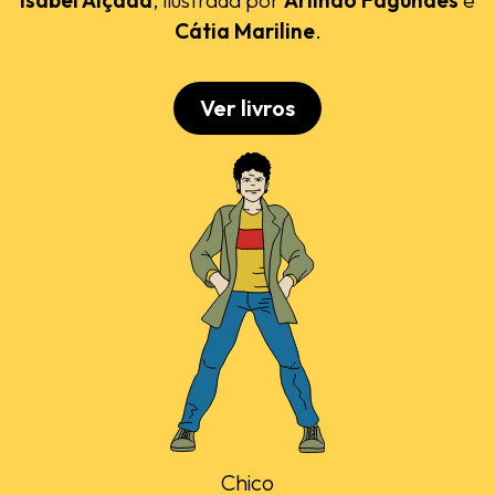
Cátia Mariline
.
Ver livros
Chico