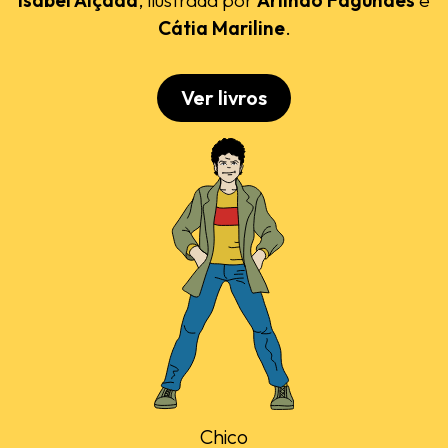
Cátia Mariline
.
Ver livros
Chico