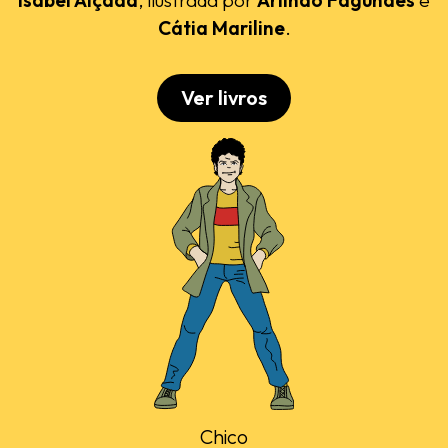
Cátia Mariline
.
Ver livros
Chico