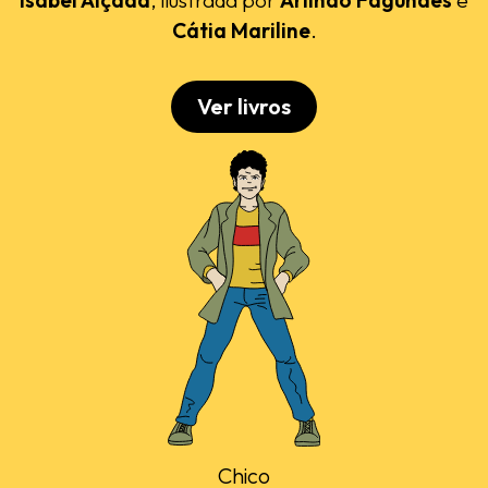
Cátia Mariline
.
Ver livros
Chico