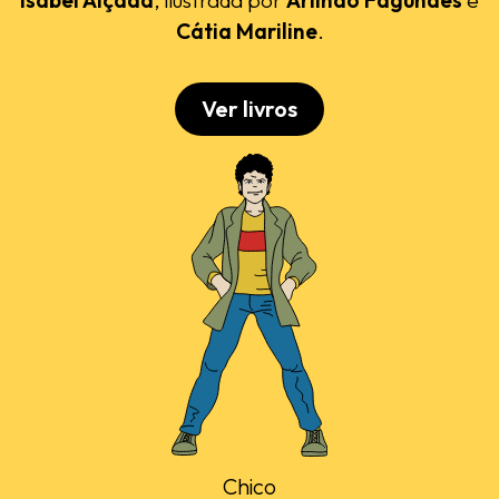
Cátia Mariline
.
Ver livros
Chico