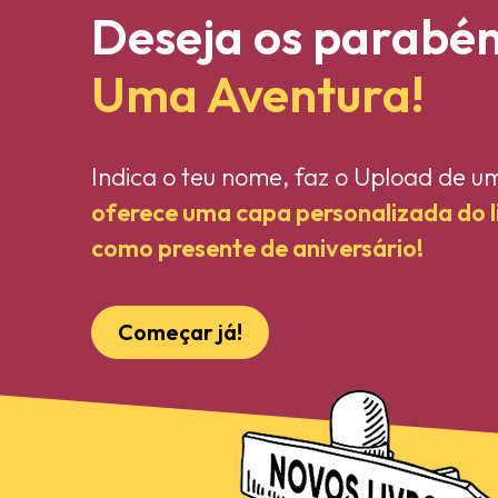
Deseja os parabé
Uma Aventura!
Indica o teu nome, faz o Upload de u
oferece uma capa personalizada do 
como presente de aniversário!
Começar já!