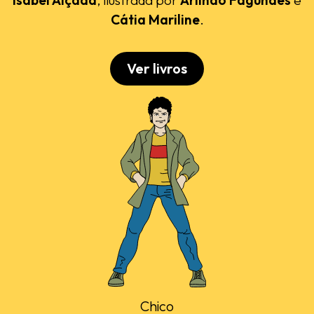
Cátia Mariline
.
Ver livros
Chico