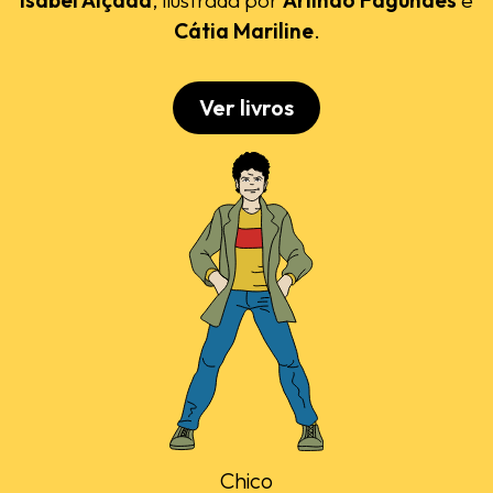
Cátia Mariline
.
Ver livros
Chico