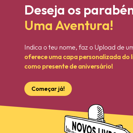
Deseja os parabé
Uma Aventura!
Indica o teu nome, faz o Upload de u
oferece uma capa personalizada do 
como presente de aniversário!
Começar já!