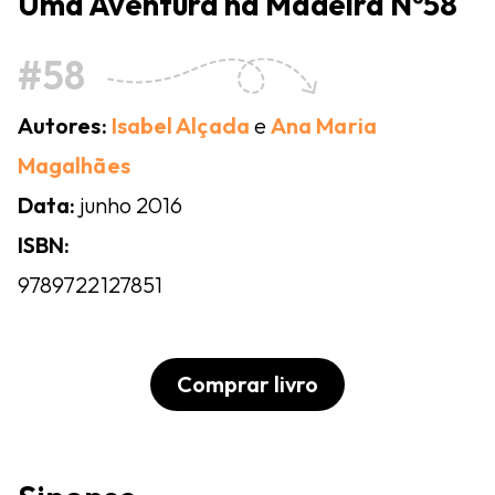
Uma Aventura na Madeira Nº58
#58
Autores:
Isabel Alçada
e
Ana Maria
Magalhães
Data:
junho 2016
ISBN:
9789722127851
Comprar livro