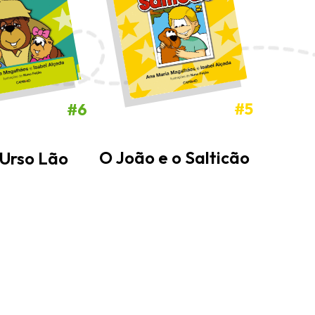
#5
#6
O João e o Salticão
Urso Lão
A 