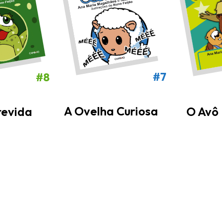
#7
#8
A Ovelha Curiosa
O Avô 
revida