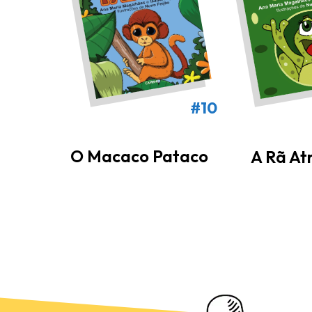
#10
O Macaco Pataco
A Rã At